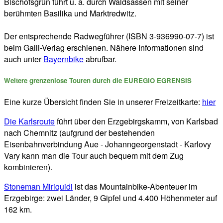
Bischofsgrün führt u. a. durch Waldsassen mit seiner
berühmten Basilika und Marktredwitz.
Der entsprechende Radwegführer (ISBN 3-936990-07-7) ist
beim Galli-Verlag erschienen. Nähere Informationen sind
auch unter
Bayernbike
abrufbar.
Weitere grenzenlose Touren durch die EUREGIO EGRENSIS
Eine kurze Übersicht finden Sie in unserer Freizeitkarte:
hier
Die Karlsroute
führt über den Erzgebirgskamm, von Karlsbad
nach Chemnitz (aufgrund der bestehenden
Eisenbahnverbindung Aue - Johanngeorgenstadt - Karlovy
Vary kann man die Tour auch bequem mit dem Zug
kombinieren).
Stoneman Miriquidi
ist das Mountainbike-Abenteuer im
Erzgebirge: zwei Länder, 9 Gipfel und 4.400 Höhenmeter auf
162 km.