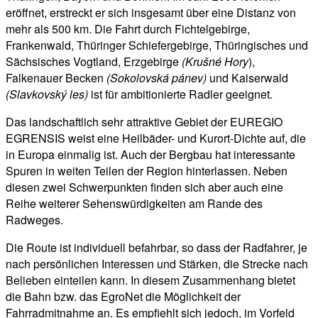
eröffnet, erstreckt er sich insgesamt über eine Distanz von
mehr als 500 km. Die Fahrt durch Fichtelgebirge,
Frankenwald, Thüringer Schiefergebirge, Thüringisches und
Sächsisches Vogtland, Erzgebirge
(Krušné Hory
),
Falkenauer Becken
(Sokolovská pánev)
und Kaiserwald
(Slavkovský les)
ist für ambitionierte Radler geeignet.
Das landschaftlich sehr attraktive Gebiet der EUREGIO
EGRENSIS weist eine Heilbäder- und Kurort-Dichte auf, die
in Europa einmalig ist. Auch der Bergbau hat interessante
Spuren in weiten Teilen der Region hinterlassen. Neben
diesen zwei Schwerpunkten finden sich aber auch eine
Reihe weiterer Sehenswürdigkeiten am Rande des
Radweges.
Die Route ist individuell befahrbar, so dass der Radfahrer, je
nach persönlichen Interessen und Stärken, die Strecke nach
Belieben einteilen kann. In diesem Zusammenhang bietet
die Bahn bzw. das EgroNet die Möglichkeit der
Fahrradmitnahme an. Es empfiehlt sich jedoch, im Vorfeld