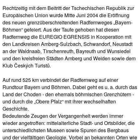
Rechtzeitig mit dem Beitritt der Tschechischen Republik zur
Europäischen Union wurde Mitte Juni 2004 die Eröffnung
des neuen grenzüberschreitenden Radfernweges „Bayern-
Böhmen“ gefeiert. Aus der Taufe gehoben hat diesen
Radfernweg die EUREGIO EGRENSIS in Kooperation mit
den Landkreisen Amberg-Sulzbach, Schwandorf, Neustadt
an der Waldnaab, Tirschenreuth, Bayreuth und Wunsiedel
und den kreisfreien Städten Amberg und Weiden sowie dem
Klub Českých Turistů.
Auf rund 525 km verbindet der Radfernweg auf einer
Rundtour Bayern und Böhmen. Dabei geht es u. a. durch das
Land der Choden - den ehemals böhmischen Grenzhütern -
und durch die „Obere Pfalz“ mit ihrer wechselhaften
Geschichte.
Bedeutende Zeugen der Vergangenheit werden immer
wieder angetroffen: mittelalterliche Stadt- und Ortsbilder, die
unterschiedlichsten Museen sowie Spuren des Bergbaus
und der vielfältigen Geologie. Vorbei an bekannten Orten wie