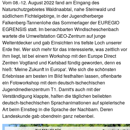
Vom 08.-12. August 2022 fand am Eingang des
Naturschutzgebietes Waldnaabtal, nahe Steinwald und
südlichem Fichtelgebirge, in der Jugendherberge
Falkenberg-Tannenlohe das Sommerlager der EUREGIO
EGRENSIS statt. Im benachbarten Windischeschenbach
wartete die Umweltstation GEO-Zentrum auf junge
Weltentdecker und gab Einsichten ins tiefste Loch unserer
Erde frei. Wer sich mehr für das interessierte, was zeitlich vor
ihm liegt, ist bei einem Workshop mit den Europe Direct
Zentren Vogtland und Karlsbad fündig geworden, denn es
hieß: 'Meine Zukunft in Europa'. Wie sich die schönsten
Erlebnisse am besten im Bild festhalten lassen, offenbarte
ein Fotoworkshop mit dem deutsch-tschechischen
Jugendmedienzentrum T1. Damit's auch mit der
Verständigung klappte, halfen die täglichen beliebten
deutsch-tschechischen Sprachanimationen auf spielerische
Art beim Einstieg in die Sprache der Nachbarn. Deren
Landeskunde gab obendrein ganz nebenbei.